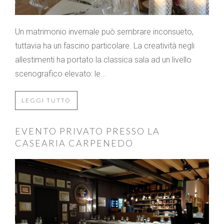
Un matrimonio invernale può sembrare inconsueto,
tuttavia ha un fascino particolare. La creatività negli
allestimenti ha portato la classica sala ad un livello
scenografico elevato: le...
LEGGI TUTTO
EVENTO PRIVATO PRESSO LA
CASEARIA CARPENEDO